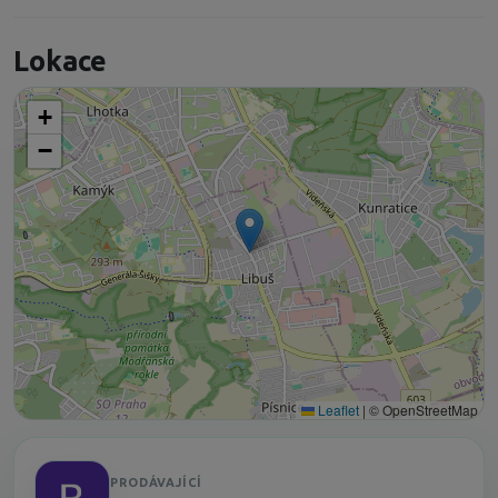
Lokace
+
−
Leaflet
|
© OpenStreetMap
PRODÁVAJÍCÍ