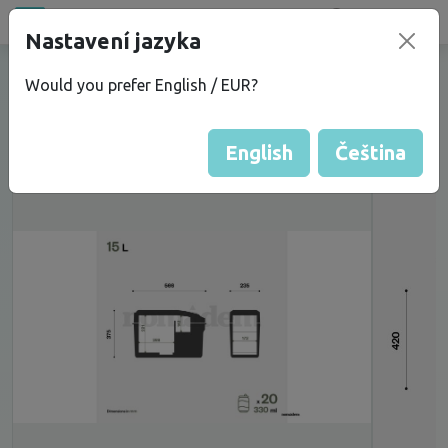
Bazar
new
Nastavení jazyka
Vyměním ledničku Indel B Travel Box
Would you prefer English / EUR?
ITB15 za větší ITB18
English
Čeština