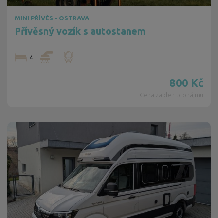
MINI PŘÍVĚS - OSTRAVA
Přívěsný vozík s autostanem
2
800
Kč
Cena za den pronájmu