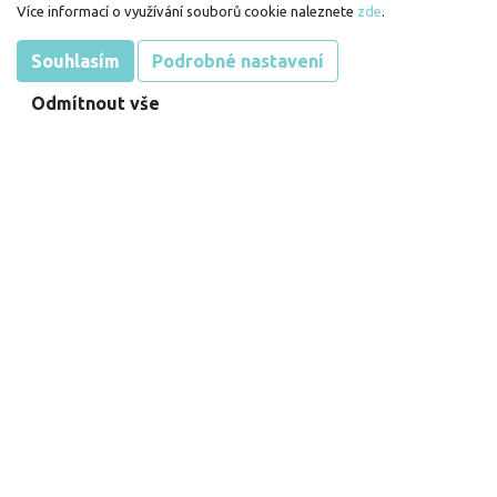
Více informací o využívání souborů cookie naleznete
zde
.
Cena za den pronájmu
Souhlasím
Podrobné nastavení
Odmítnout vše
FILTR
DATUM
ŘAZENÍ
MAPA
POLOINTEGRÁL - OSTRAVA
Chausson 788 Titanium
Nový luxusní obytný
vůz v maximální výbavě - Ostrava