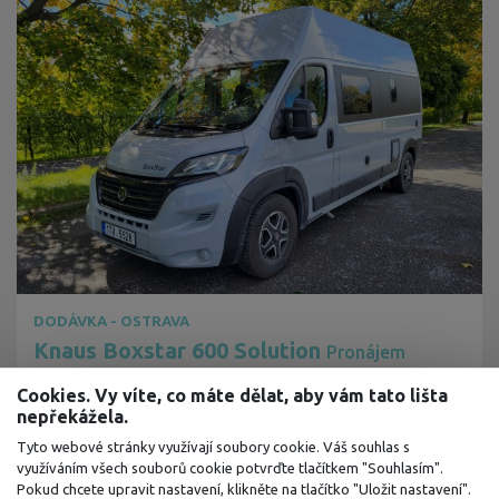
DODÁVKA - OSTRAVA
Knaus Boxstar 600 Solution
Pronájem
obytné dodávky Ostrava
Cookies. Vy víte, co máte dělat, aby vám tato lišta
nepřekážela.
4
4
Man.
Tyto webové stránky využívají soubory cookie. Váš souhlas s
využíváním všech souborů cookie potvrďte tlačítkem "Souhlasím".
3700
Kč
Pokud chcete upravit nastavení, klikněte na tlačítko "Uložit nastavení".