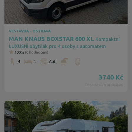
VESTAVBA - OSTRAVA
MAN KNAUS BOXSTAR 600 XL
Kompaktní
LUXUSNÍ obytňák pro 4 osoby s automatem
100%
(
6
hodnocení)
4
4
Aut.
3740
Kč
Cena za den pronájmu