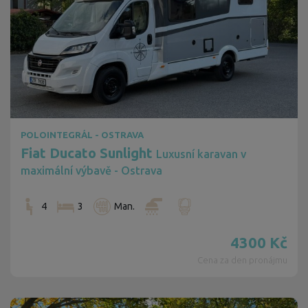
POLOINTEGRÁL - OSTRAVA
Fiat Ducato Sunlight
Luxusní karavan v
maximální výbavě - Ostrava
4
3
Man.
4300
Kč
Cena za den pronájmu