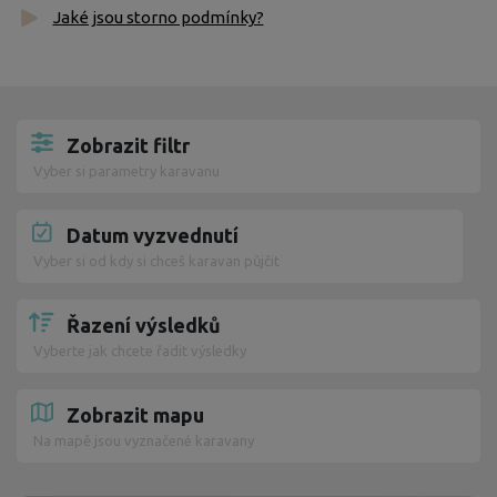
Jaké jsou storno podmínky?
Zobrazit filtr
Vyber si parametry karavanu
Datum vyzvednutí
Vyber si od kdy si chceš karavan půjčit
Řazení výsledků
Vyberte jak chcete řadit výsledky
Zobrazit mapu
Na mapě jsou vyznačené karavany