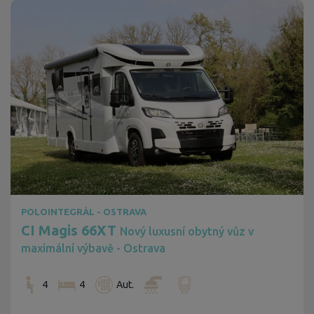
POLOINTEGRÁL - OSTRAVA
CI Magis 66XT
Nový luxusní obytný vůz v
maximální výbavě - Ostrava
4
4
Aut.