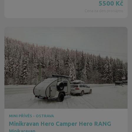
5500
Kč
Cena za den pronájmu
MINI PŘÍVĚS - OSTRAVA
Minikravan Hero Camper Hero RANG
Minikaravan