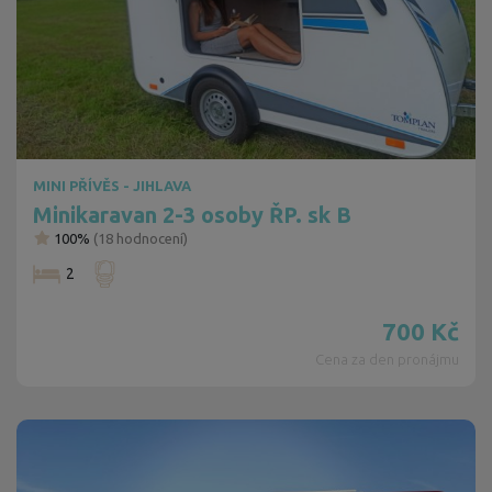
MINI PŘÍVĚS - JIHLAVA
Minikaravan 2-3 osoby ŘP. sk B
100%
(
18
hodnocení)
2
700
Kč
Cena za den pronájmu