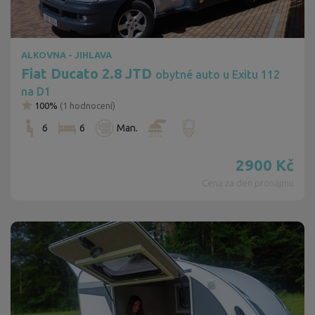
ALKOVNA - JIHLAVA
Fiat Ducato 2.8 JTD
obytné auto u Exitu 112
na D1
100%
(
1
hodnocení)
6
6
Man.
2900
Kč
Cena za den pronájmu