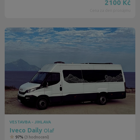
2100
Kč
Cena za den pronájmu
VESTAVBA - JIHLAVA
Iveco Daily
Olaf
97%
(
3
hodnocení)