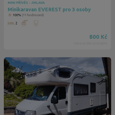
MINI PŘÍVĚS - JIHLAVA
Minikaravan EVEREST pro 3 osoby
100%
(
11
hodnocení)
2
800
Kč
Cena za den pronájmu