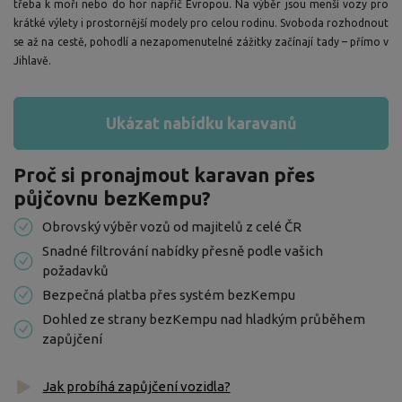
třeba k moři nebo do hor napříč Evropou. Na výběr jsou menší vozy pro
krátké výlety i prostornější modely pro celou rodinu. Svoboda rozhodnout
se až na cestě, pohodlí a nezapomenutelné zážitky začínají tady – přímo v
Jihlavě.
Ukázat nabídku karavanů
Proč si pronajmout karavan přes
půjčovnu bezKempu?
Obrovský výběr vozů od majitelů z celé ČR
Snadné filtrování nabídky přesně podle vašich
požadavků
Bezpečná platba přes systém bezKempu
Dohled ze strany bezKempu nad hladkým průběhem
zapůjčení
Jak probíhá zapůjčení vozidla?