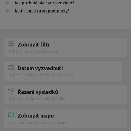
Jak probíhá platba za vozidlo?
Jaké jsou storno podmínky?
Zobrazit filtr
Vyber si parametry karavanu
Datum vyzvednutí
Vyber si od kdy si chceš karavan půjčit
Řazení výsledků
Vyberte jak chcete řadit výsledky
Zobrazit mapu
Na mapě jsou vyznačené karavany