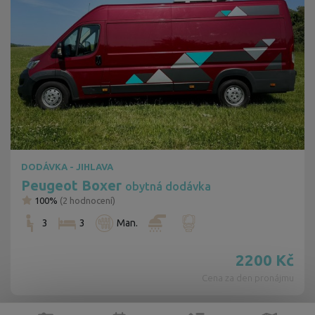
DODÁVKA - JIHLAVA
Peugeot Boxer
obytná dodávka
100%
(
2
hodnocení)
3
3
Man.
2200
Kč
Cena za den pronájmu