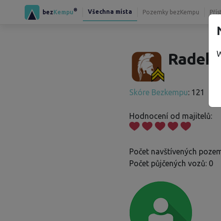
®
Všechna místa
bez
Kempu
Pozemky bezKempu
Přís
W
Radek 
Skóre Bezkempu
: 121
Hodnocení od majitelů:
Počet navštívených pozem
Počet půjčených vozů: 0