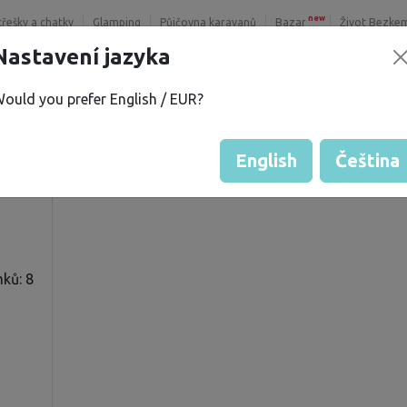
new
třešky a chatky
Glamping
Půjčovna karavanů
Bazar
Život Bezke
Nastavení jazyka
ould you prefer English / EUR?
Š.
Hodnocení hosta od majitelů
Hodnocení pozemků
English
Čeština
ků: 8