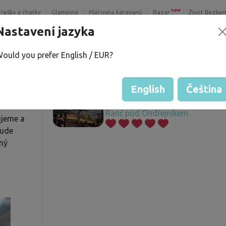
new
třešky a chatky
Glamping
Půjčovna karavanů
Bazar
Život Bezke
Nastavení jazyka
ould you prefer English / EUR?
V.
Nabízené pozemky
í
English
Čeština
Ranč pod Ondřejníkem
ujeme a
bude
iný