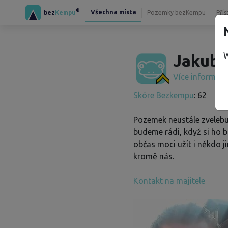
®
Všechna místa
bez
Kempu
Pozemky bezKempu
Přís
W
Jakub 
Více informac
Skóre Bezkempu
: 62
Pozemek neustále zveleb
budeme rádi, když si ho 
občas moci užít i někdo j
kromě nás.
Kontakt na majitele