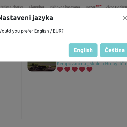
new
třešky a chatky
Glamping
Půjčovna karavanů
Bazar
Život Bezke
Nastavení jazyka
ould you prefer English / EUR?
h H.
Nabízené pozemky
í
English
Čeština
Kempování na ,,Skále u Hrubých" n