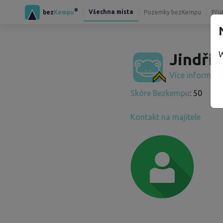
®
Všechna místa
bez
Kempu
Pozemky bezKempu
Přís
W
Jindřic
Více informac
Skóre Bezkempu
: 50
Kontakt na majitele