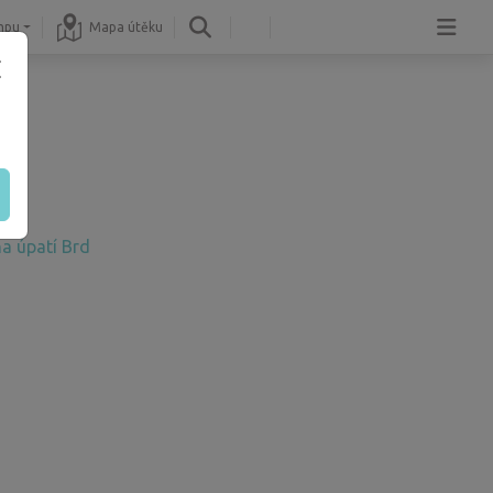
mpu
Mapa útěku
a úpatí Brd