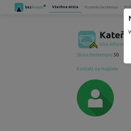
®
Všechna místa
bez
Kempu
Pozemky bezKempu
Přís
W
Kateři
Více informac
Skóre Bezkempu
: 50
Kontakt na majitele