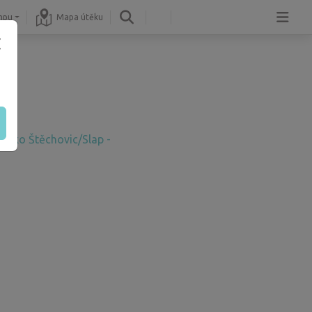
mpu
Mapa útěku
aleko Štěchovic/Slap -