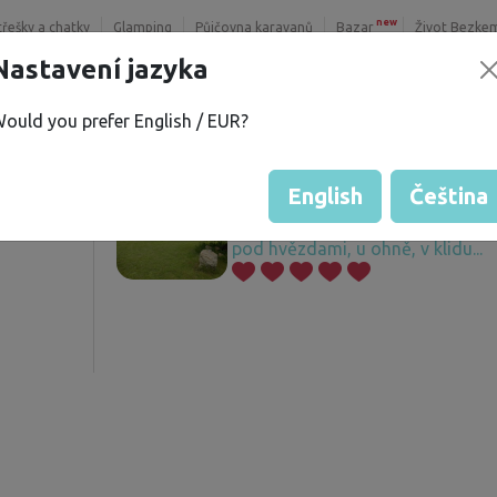
new
třešky a chatky
Glamping
Půjčovna karavanů
Bazar
Život Bezke
Nastavení jazyka
ould you prefer English / EUR?
na H.
Nabízené pozemky
í
English
Čeština
Zahrada ve Šlemíně u Vltavy ned
pod hvězdami, u ohně, v klidu...