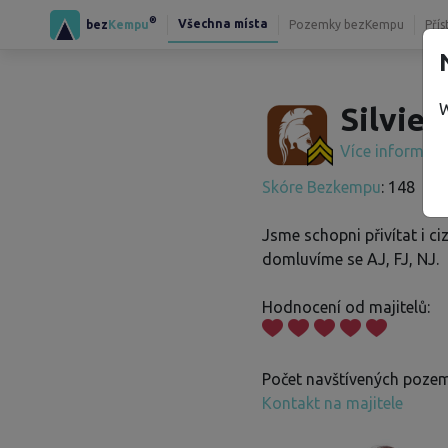
®
Všechna místa
bez
Kempu
Pozemky bezKempu
Přís
W
Silvie 
Více informac
Skóre Bezkempu
: 148
Jsme schopni přivítat i ciz
domluvíme se AJ, FJ, NJ.
Hodnocení od majitelů:
Počet navštívených pozem
Kontakt na majitele