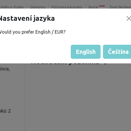
new
třešky a chatky
Glamping
Půjčovna karavanů
Bazar
Život Bezke
Nastavení jazyka
ould you prefer English / EUR?
Č.
Nabízené pozemky
í
Hodnocení hosta od majitelů
English
Čeština
Hodnocení pozemků
ince,
ků: 2