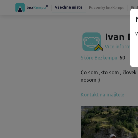
®
Všechna místa
bez
Kempu
Pozemky bezKempu
Přís
W
Ivan D.
Více informac
Skóre Bezkempu
: 60
Čo som ,kto som , človek
nosom :)
Kontakt na majitele