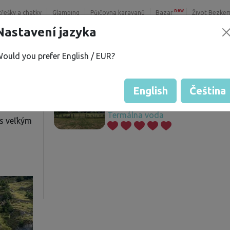
new
třešky a chatky
Glamping
Půjčovna karavanů
Bazar
Život Bezke
Nastavení jazyka
ould you prefer English / EUR?
Nabízené pozemky
í
English
Čeština
Termálna voda
 s veľkým