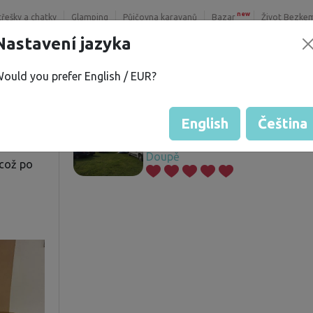
new
třešky a chatky
Glamping
Půjčovna karavanů
Bazar
Život Bezke
Nastavení jazyka
ould you prefer English / EUR?
D.
Nabízené pozemky
í
English
Čeština
Doupě
 což po