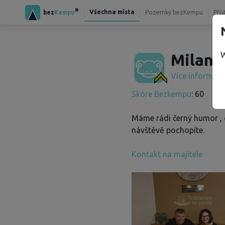
®
Všechna místa
bez
Kempu
Pozemky bezKempu
Přís
W
Milan 
Více informac
Skóre Bezkempu
: 60
Máme rádi černý humor ,
návštěvě pochopíte.
Kontakt na majitele