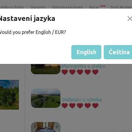
new
třešky a chatky
Glamping
Půjčovna karavanů
Bazar
Život Bezke
Nastavení jazyka
ould you prefer English / EUR?
V.
Nabízené pozemky
í
English
Čeština
Maringotka u statku
Stellplatz u rybníka