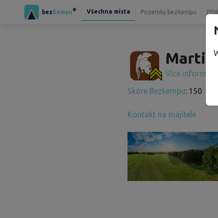
®
Všechna místa
bez
Kempu
Pozemky bezKempu
Přís
W
Martin 
Více informac
Skóre Bezkempu
: 150
Kontakt na majitele