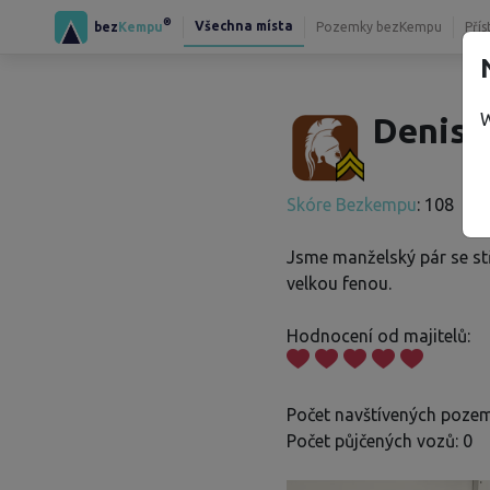
®
Všechna místa
bez
Kempu
Pozemky bezKempu
Přís
W
Denisa
Skóre Bezkempu
: 108
Jsme manželský pár se s
velkou fenou.
Hodnocení od majitelů:
Počet navštívených pozem
Počet půjčených vozů: 0