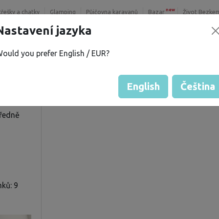
new
třešky a chatky
Glamping
Půjčovna karavanů
Bazar
Život Bezke
Nastavení jazyka
ould you prefer English / EUR?
 B.
Hodnocení hosta od majitelů
Hodnocení pozemků
English
Čeština
tředně
ků: 9