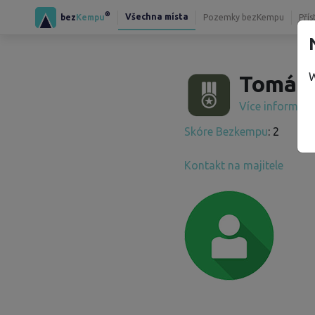
®
Všechna místa
bez
Kempu
Pozemky bezKempu
Přís
W
Tomáš 
Více informac
Skóre Bezkempu
: 2
Kontakt na majitele