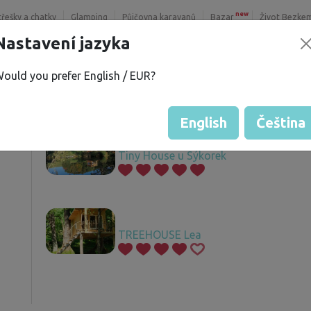
new
třešky a chatky
Glamping
Půjčovna karavanů
Bazar
Život Bezke
Nastavení jazyka
ould you prefer English / EUR?
S.
Nabízené pozemky
í
English
Čeština
Tiny House u Sýkorek
TREEHOUSE Lea