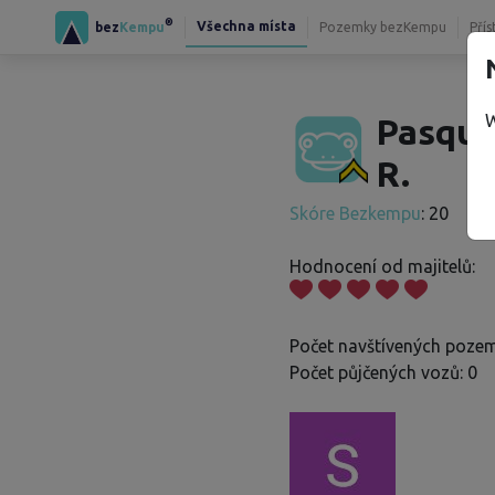
®
Všechna místa
bez
Kempu
Pozemky bezKempu
Přís
W
Pasqua
R.
Skóre Bezkempu
: 20
Hodnocení od majitelů:
Počet navštívených pozem
Počet půjčených vozů: 0