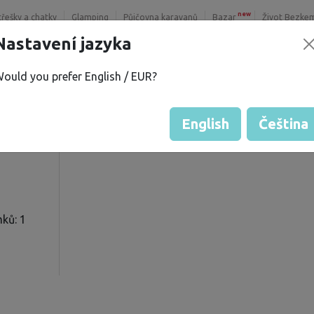
new
třešky a chatky
Glamping
Půjčovna karavanů
Bazar
Život Bezke
Nastavení jazyka
ould you prefer English / EUR?
le
Hodnocení hosta od majitelů
Hodnocení pozemků
English
Čeština
ků: 1