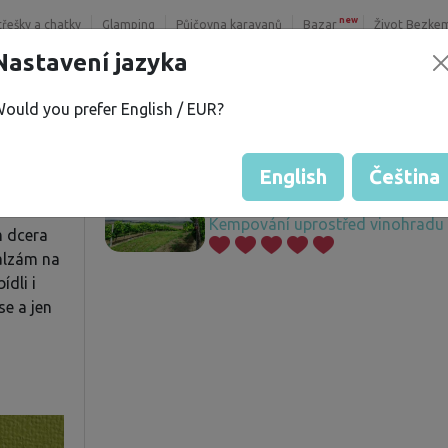
new
třešky a chatky
Glamping
Půjčovna karavanů
Bazar
Život Bezke
Nastavení jazyka
ould you prefer English / EUR?
a V.
Nabízené pozemky
í
English
Čeština
Kempování uprostřed vinohradu
m dcera
balzám na
ídli i
se a jen