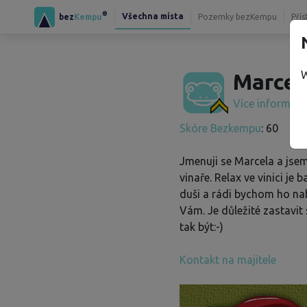
®
Všechna místa
bez
Kempu
Pozemky bezKempu
Přís
W
Marcel
Více informac
Skóre Bezkempu
: 60
Jmenuji se Marcela a jse
vinaře. Relax ve vinici je 
duši a rádi bychom ho nab
Vám. Je důležité zastavit 
tak být:-)
Kontakt na majitele