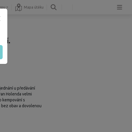
mpu
Mapa útěku
ní.
jednání u předávání
 Pan Holenda velmi
pro kempování s
ka bez obav a dovolenou