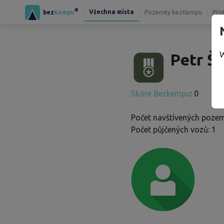
®
Všechna místa
bez
Kempu
Pozemky bezKempu
Přís
W
Petr Š.
Skóre Bezkempu
: 0
Počet navštívených pozem
Počet půjčených vozů: 1