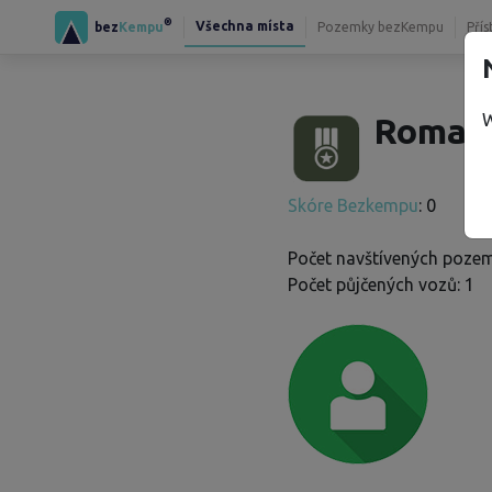
®
Všechna místa
bez
Kempu
Pozemky bezKempu
Přís
W
Roman 
Skóre Bezkempu
: 0
Počet navštívených pozem
Počet půjčených vozů: 1