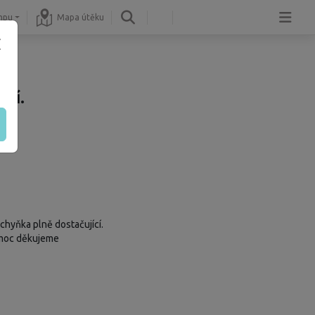
mpu
Mapa útěku
ní.
chyňka plně dostačující.
a moc děkujeme