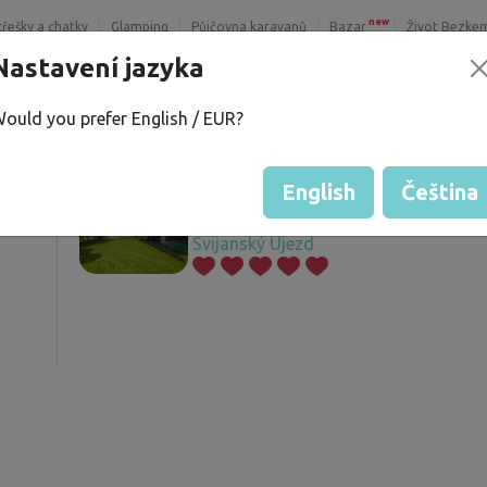
new
třešky a chatky
Glamping
Půjčovna karavanů
Bazar
Život Bezke
Nastavení jazyka
ould you prefer English / EUR?
 V.
Nabízené pozemky
í
English
Čeština
Svijanský Újezd