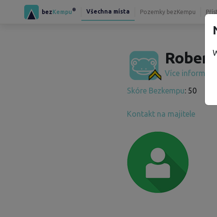
®
Všechna místa
bez
Kempu
Pozemky bezKempu
Přís
W
Robert
Více informac
Skóre Bezkempu
: 50
Kontakt na majitele