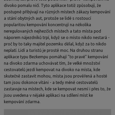
divoko pomalu ničí. Tyto aplikace totiž způsobují, že
postupně přibývají na různých místech zákazy kempování
a stání obytných aut, protože se lidé s rostoucí
popularitou kempování koncentrují na několika
neregulovaných nejhezčích místech a tato místa pod
náporem nájezdníků trpí, když se o místo nikdo nestará -
proč by to taky majitel pozemku dělal, když za to nikdo
neplatí. Lidí a turistů je prostě moc. Na druhou stranu
aplikace typu Bezkempu pomáhají "to pravé" kempování
na divoko zdarma uchovávat tím, že velké množství
cestovatelů jezdí kempovat na divoko na místa, kde
skutečně zastavit mohou, místa jsou prověřená a hosté
tam jsou dokonce vítáni - a tedy méně cestovatelů
zastavuje na místech, kde se kempovat nesmí i přes to, že
jsou uvedena v nějaké aplikaci na sdílení míst ke
kempování zdarma.