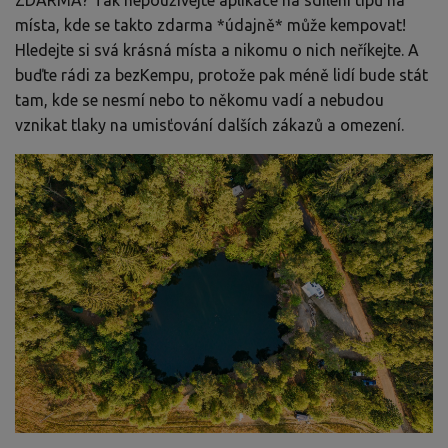
ZDARMA? Tak nepoužívejte aplikace na sdílení tipů na
místa, kde se takto zdarma *údajně* může kempovat!
Hledejte si svá krásná místa a nikomu o nich neříkejte. A
buďte rádi za bezKempu, protože pak méně lidí bude stát
tam, kde se nesmí nebo to někomu vadí a nebudou
vznikat tlaky na umisťování dalších zákazů a omezení.