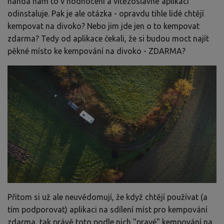
nandá nám to v hodnocení a vítězoslavně aplikaci
odinstaluje. Pak je ale otázka - opravdu tihle lidé chtějí
kempovat na divoko? Nebo jim jde jen o to kempovat
zdarma? Tedy od aplikace čekali, že si budou moct najít
pěkné místo ke kempování na divoko - ZDARMA?
Přitom si už ale neuvědomují, že když chtějí používat (a
tím podporovat) aplikaci na sdílení míst pro kempování
zdarma, tak právě toto podle nich "pravé" kempování na