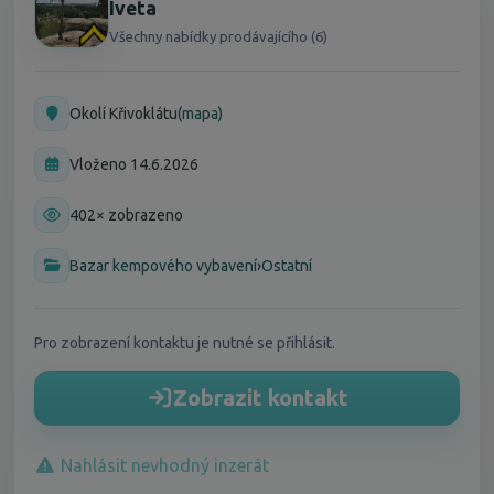
Iveta
Všechny nabídky prodávajícího (6)
Okolí Křivoklátu
(mapa)
Vloženo 14.6.2026
402× zobrazeno
Bazar kempového vybavení
›
Ostatní
Pro zobrazení kontaktu je nutné se přihlásit.
Zobrazit kontakt
Nahlásit nevhodný inzerát