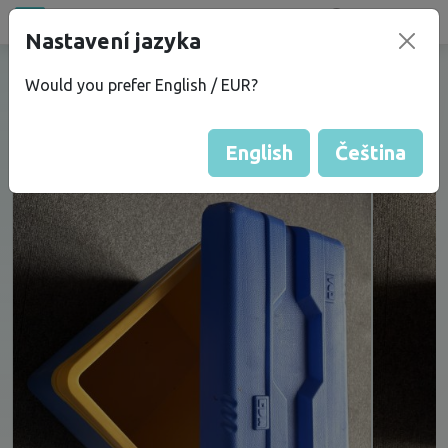
Bazar
new
Nastavení jazyka
Nový cestovní box 24L
Would you prefer English / EUR?
English
Čeština