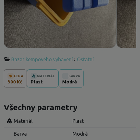
Bazar kempového vybavení
›
Ostatní
CENA
MATERIÁL
BARVA
300 Kč
Plast
Modrá
Všechny parametry
Materiál
Plast
Barva
Modrá