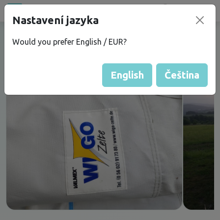
Bazar
new
Nastavení jazyka
Předstan ke karavanu. Délka
Would you prefer English / EUR?
stanu je 495 cm.
English
Čeština