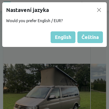
Bazar
new
Nastavení jazyka
VW T5.1 California Beach 2.0TDi
Would you prefer English / EUR?
4Motion DSG
English
Čeština