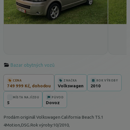
Bazar obytných vozů
CENA
ZNAČKA
ROK VÝROBY
749 999 Kč, dohodou
Volkswagen
2010
MÍSTA NA JÍZDU
PŮVOD
5
Dovoz
Prodám originál Volkswagen California Beach T5.1
4Motion,DSG.Rok výroby:10/2010,