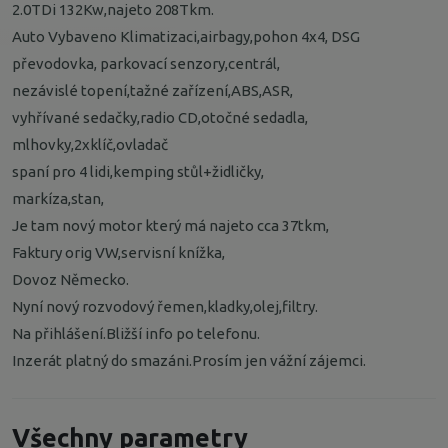
2.0TDi 132Kw,najeto 208Tkm.
Auto Vybaveno Klimatizaci,airbagy,pohon 4x4, DSG
převodovka, parkovací senzory,centrál,
nezávislé topení,tažné zařízení,ABS,ASR,
vyhřívané sedačky,radio CD,otočné sedadla,
mlhovky,2xklíč,ovladač
spaní pro 4 lidi,kemping stůl+židličky,
markíza,stan,
Je tam nový motor který má najeto cca 37tkm,
Faktury orig VW,servisní knížka,
Dovoz Německo.
Nyní nový rozvodový řemen,kladky,olej,filtry.
Na přihlášení.Bližší info po telefonu.
Inzerát platný do smazáni.Prosím jen vážní zájemci.
Všechny parametry