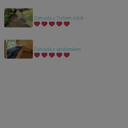
Zahrada v Tichém údolí
Zahrada s apidomkem