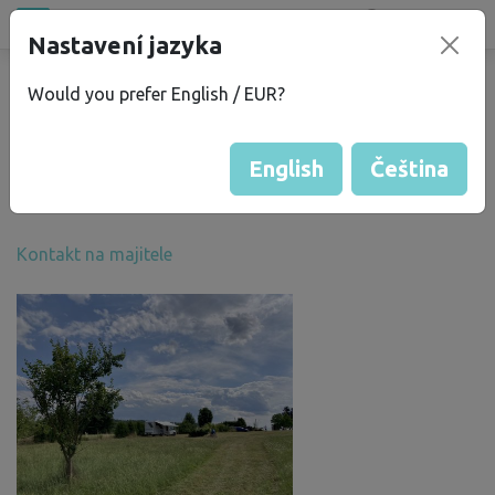
Všechna místa
Nastavení jazyka
®
bez
Kempu
Would you prefer English / EUR?
Eva J.
Více informací
English
Čeština
Skóre Bezkempu
: 50
Kontakt na majitele