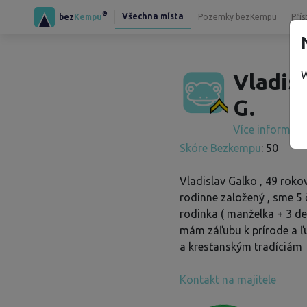
®
Všechna místa
bez
Kempu
Pozemky bezKempu
Přís
W
Vladis
G.
Více informac
Skóre Bezkempu
: 50
Vladislav Galko , 49 rokov
rodinne založený , sme 5 
rodinka ( manželka + 3 deti
mám záľubu k prírode a 
a kresťanským tradíciám
Kontakt na majitele