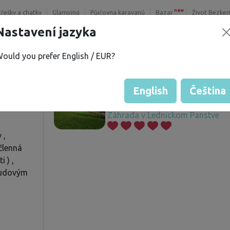
new
třešky a chatky
Glamping
Půjčovna karavanů
Bazar
Život Bezke
Nastavení jazyka
ould you prefer English / EUR?
lav
Nabízené pozemky
English
Čeština
í
Záhrada v Lednickom Panstve
 ,
členná
 ) ,
ľudovým