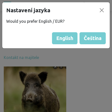
Všechna místa
Nastavení jazyka
®
bez
Kempu
Would you prefer English / EUR?
Tereza Š.
Více informací
English
Čeština
Skóre Bezkempu
: 50
Kontakt na majitele