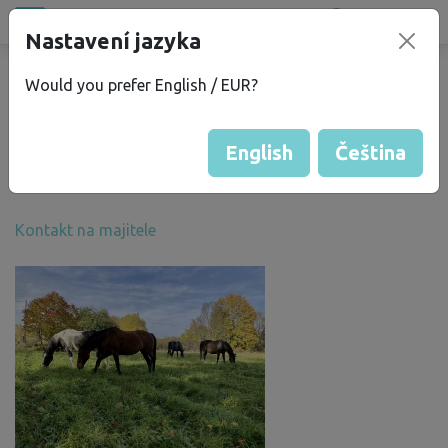
Všechna místa
Nastavení jazyka
®
bez
Kempu
Would you prefer English / EUR?
Barbara F.
Více informací
English
Čeština
Skóre Bezkempu
: 54
Kontakt na majitele