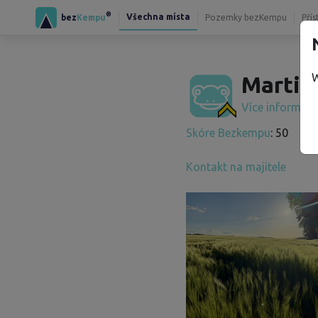
®
Všechna místa
bez
Kempu
Pozemky bezKempu
Přís
W
Martin
Více informac
Skóre Bezkempu
: 50
Kontakt na majitele