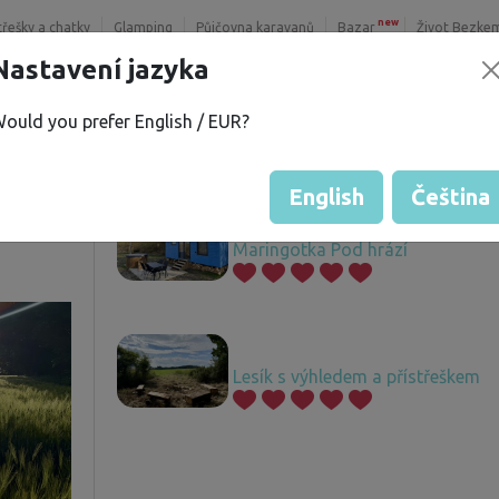
new
třešky a chatky
Glamping
Půjčovna karavanů
Bazar
Život Bezke
Nastavení jazyka
ould you prefer English / EUR?
 B.
Nabízené pozemky
í
English
Čeština
Maringotka Pod hrází
Lesík s výhledem a přístřeškem