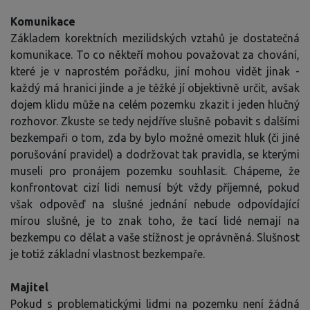
Komunikace
Základem korektních mezilidských vztahů je dostatečná
komunikace. To co někteří mohou považovat za chování,
které je v naprostém pořádku, jiní mohou vidět jinak -
každý má hranici jinde a je těžké jí objektivně určit, avšak
dojem klidu může na celém pozemku zkazit i jeden hlučný
rozhovor. Zkuste se tedy nejdříve slušně pobavit s dalšími
bezkempaři o tom, zda by bylo možné omezit hluk (či jiné
porušování pravidel) a dodržovat tak pravidla, se kterými
museli pro pronájem pozemku souhlasit. Chápeme, že
konfrontovat cizí lidi nemusí být vždy příjemné, pokud
však odpověď na slušné jednání nebude odpovídající
mírou slušné, je to znak toho, že tací lidé nemají na
bezkempu co dělat a vaše stížnost je oprávněná. Slušnost
je totiž základní vlastnost bezkempaře.
Majitel
Pokud s problematickými lidmi na pozemku není žádná