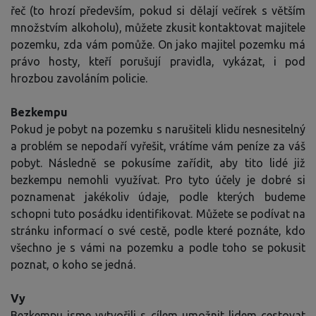
řeč (to hrozí především, pokud si dělají večírek s větším
množstvím alkoholu), můžete zkusit kontaktovat majitele
pozemku, zda vám pomůže. On jako majitel pozemku má
právo hosty, kteří porušují pravidla, vykázat, i pod
hrozbou zavoláním policie.
Bezkempu
Pokud je pobyt na pozemku s narušiteli klidu nesnesitelný
a problém se nepodaří vyřešit, vrátíme vám peníze za váš
pobyt. Následně se pokusíme zařídit, aby tito lidé již
bezkempu nemohli využívat. Pro tyto účely je dobré si
poznamenat jakékoliv údaje, podle kterých budeme
schopni tuto posádku identifikovat. Můžete se podívat na
stránku informací o své cestě, podle které poznáte, kdo
všechno je s vámi na pozemku a podle toho se pokusit
poznat, o koho se jedná.
Vy
Bezkempu jsme vytvořili s cílem umožnit lidem cestovat