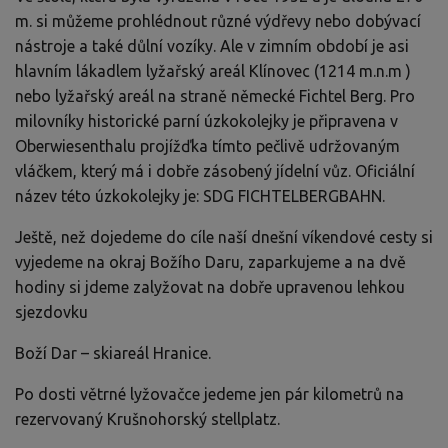
m. si můžeme prohlédnout různé výdřevy nebo dobývací
nástroje a také důlní vozíky. Ale v zimním období je asi
hlavním lákadlem lyžařský areál Klínovec (1214 m.n.m )
nebo lyžařský areál na straně německé Fichtel Berg. Pro
milovníky historické parní úzkokolejky je připravena v
Oberwiesenthalu projížďka tímto pečlivě udržovaným
vláčkem, který má i dobře zásobený jídelní vůz. Oficiální
název této úzkokolejky je: SDG FICHTELBERGBAHN.
Ještě, než dojedeme do cíle naší dnešní víkendové cesty si
vyjedeme na okraj Božího Daru, zaparkujeme a na dvě
hodiny si jdeme zalyžovat na dobře upravenou lehkou
sjezdovku
Boží Dar – skiareál Hranice.
Po dosti větrné lyžovačce jedeme jen pár kilometrů na
rezervovaný Krušnohorský stellplatz.