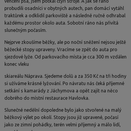
venčení psa, jsem potkal čtyři stroje. A jak se ráno
probudili osadníci v obytných autech, pan domácí vytáhl
traktůrek a odklidil parkoviště a následně ručně odhrabal
každému prostor okolo auta. Sobotní ráno nás přivítá
slunečným počasím.
Nejprve zkoušíme běžky, ale po noční sněžení nejsou ještě
běžecké stopy upraveny. Vracíme se zpět do auta pro
sjezdové lyže. Od parkovacího místa je cca 300 m vzdálen
konec vleku
skiareálu Náprava. Sjedeme dolů a za 350 Kč na tři hodiny
si užíváme krásné lyžování. Po návratu nás čeká příjemné
setkání s kamarády z Jáchymova a opět zajít na něco
dobrého do místní restaurace Havlovka.
Slunečné nedělní dopoledne bylo jako stvořené na malý
běžkový výlet po okolí. Stopy jsou již upravené, počasí
jako ze zimní pohádky, terén velmi příjemný a málo lidí,