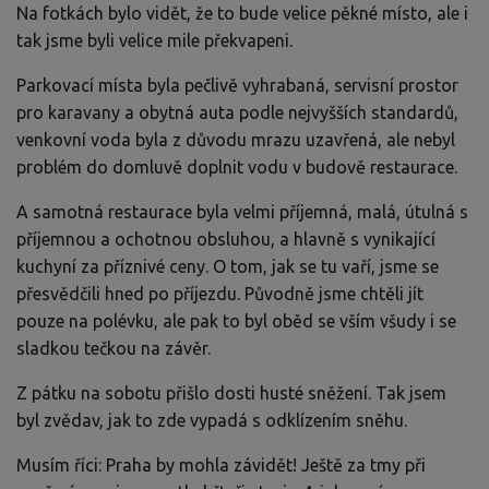
Na fotkách bylo vidět, že to bude velice pěkné místo, ale i
tak jsme byli velice mile překvapeni.
Parkovací místa byla pečlivě vyhrabaná, servisní prostor
pro karavany a obytná auta podle nejvyšších standardů,
venkovní voda byla z důvodu mrazu uzavřená, ale nebyl
problém do domluvě doplnit vodu v budově restaurace.
A samotná restaurace byla velmi příjemná, malá, útulná s
příjemnou a ochotnou obsluhou, a hlavně s vynikající
kuchyní za příznivé ceny. O tom, jak se tu vaří, jsme se
přesvědčili hned po příjezdu. Původně jsme chtěli jít
pouze na polévku, ale pak to byl oběd se vším všudy i se
sladkou tečkou na závěr.
Z pátku na sobotu přišlo dosti husté sněžení. Tak jsem
byl zvědav, jak to zde vypadá s odklízením sněhu.
Musím říci: Praha by mohla závidět! Ještě za tmy při