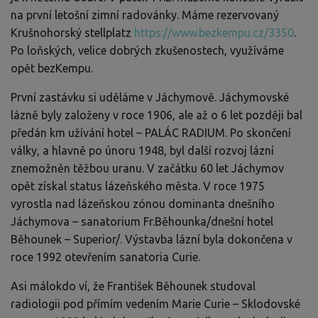
na první letošní zimní radovánky. Máme rezervovaný
Krušnohorský stellplatz
https://www.bezkempu.cz/3350
.
Po loňských, velice dobrých zkušenostech, využíváme
opět bezKempu.
První zastávku si uděláme v Jáchymově. Jáchymovské
lázně byly založeny v roce 1906, ale až o 6 let později bal
předán km užívání hotel – PALÁC RADIUM. Po skončení
války, a hlavně po únoru 1948, byl další rozvoj lázní
znemožněn těžbou uranu. V začátku 60 let Jáchymov
opět získal status lázeňského města. V roce 1975
vyrostla nad lázeňskou zónou dominanta dnešního
Jáchymova – sanatorium Fr.Běhounka/dnešní hotel
Běhounek – Superior/. Výstavba lázní byla dokončena v
roce 1992 otevřením sanatoria Curie.
Asi málokdo ví, že František Běhounek studoval
radiologii pod přímím vedením Marie Curie – Sklodovské