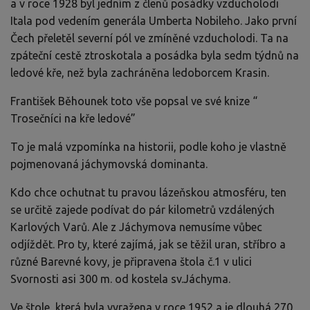
a v roce 1928 byl jedním z členů posádky vzducholodi
Itala pod vedením generála Umberta Nobileho. Jako první
Čech přeletěl severní pól ve zmíněné vzducholodi. Ta na
zpáteční cestě ztroskotala a posádka byla sedm týdnů na
ledové kře, než byla zachráněna ledoborcem Krasin.
František Běhounek toto vše popsal ve své knize “
Trosečníci na kře ledové”
To je malá vzpomínka na historii, podle koho je vlastně
pojmenovaná jáchymovská dominanta.
Kdo chce ochutnat tu pravou lázeňskou atmosféru, ten
se určitě zajede podívat do pár kilometrů vzdálených
Karlových Varů. Ale z Jáchymova nemusíme vůbec
odjíždět. Pro ty, které zajímá, jak se těžil uran, stříbro a
různé Barevné kovy, je připravena štola č.1 v ulici
Svornosti asi 300 m. od kostela sv.Jáchyma.
Ve štole, která byla vyražena v roce 1952 a je dlouhá 270