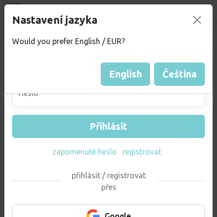
Bazar
new
Přihlásit
Nastavení jazyka
Admin sekce - přihlaš se
Would you prefer English / EUR?
Email
English
Čeština
Heslo
Přihlásit
zapomenuté heslo
registrovat
přihlásit / registrovat
přes
Google