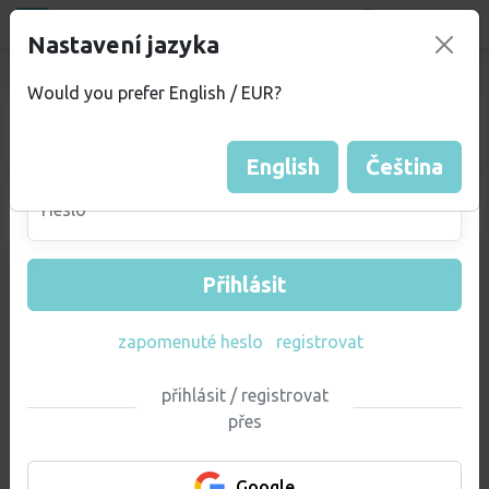
Bazar
new
Přihlásit
Nastavení jazyka
Admin sekce - přihlaš se
Would you prefer English / EUR?
Email
English
Čeština
Heslo
Přihlásit
zapomenuté heslo
registrovat
přihlásit / registrovat
přes
Google