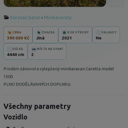
Karavan bazar
›
Minikaravany
CENA
ZNAČKA
ROK VÝROBY
PALANDY
390 000 Kč
Jiná
2021
Ne
DÉLKA
MÍSTA NA SPANÍ
4440 cm
2
Prodám zánovní a vylepšený minikaravan Caretta model
1500.
PLNO DODĚLÁVANÝCH DOPLNKU.
Všechny parametry
Vozidlo