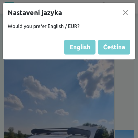
Bazar
new
Nastavení jazyka
PRODEJ KARAVANU CARETTA
Would you prefer English / EUR?
English
Čeština