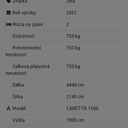
Značka
Jiná
Rok výroby
2021
Místa na spaní
2
Doložnost
750 kg
Pohotovostní
750 kg
hmotnost
Celková přípustná
750 kg
hmotnost
Délka
4440 cm
Šířka
2140 cm
Model
CARETTA 1500
Výška
1900 cm