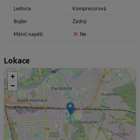
Lednice
Kompresorová
Bojler
Žádný
Měnič napětí
Ne
Lokace
+
−