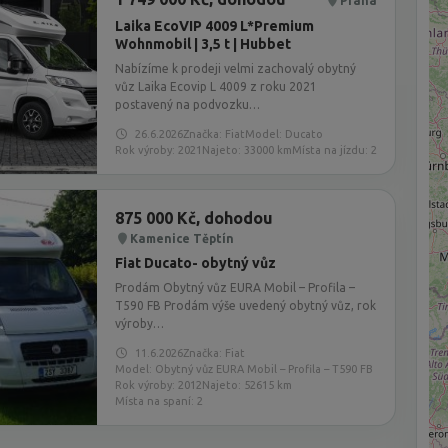
Praha
Laika EcoVIP 4009 L*Premium
Wohnmobil | 3,5 t | Hubbet
Nabízíme k prodeji velmi zachovalý obytný
vůz Laika Ecovip L 4009 z roku 2021
postavený na podvozku…
26.6.2026
Značka: Fiat
Model: Ducato
Rok výroby: 2021
Najeto: 33000 km
Místa na jízdu: 2
875 000 Kč, dohodou
Kamenice Těptín
Fiat Ducato- obytný vůz
Prodám Obytný vůz EURA Mobil – Profila –
T590 FB Prodám výše uvedený obytný vůz, rok
výroby…
11.6.2026
Značka: Fiat
Model: Obytný vůz EURA Mobil – Profila – T590 FB
Rok výroby: 2012
Najeto: 52615 km
Místa na spaní: 2