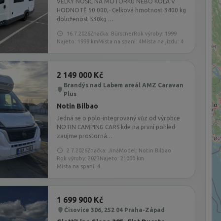
VELKÝ NOSIČ NA MOTORKU NEBO KOLA V
HODNOTĚ 50 000,- Celková hmotnost 3400 kg
doloženost 530kg …
16.7.2026
Značka: Bürstner
Rok výroby: 1999
Najeto: 1999 km
Místa na spaní: 4
Místa na jízdu: 4
2 149 000 Kč
Brandýs nad Labem areál AMZ Caravan
Plus
Notin Bilbao
Jedná se o polo-integrovaný vůz od výrobce
NOTIN CAMPING CARS kde na první pohled
zaujme prostorná…
2.7.2026
Značka: Jiná
Model: Notin Bilbao
Rok výroby: 2023
Najeto: 21000 km
Místa na spaní: 4
1 699 900 Kč
Čisovice 306, 252 04 Praha-Západ