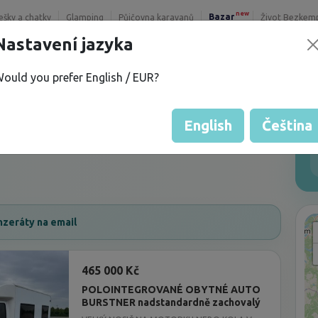
new
Bazar
řešky a chatky
Glamping
Půjčovna karavanů
Život Bezkem
Nastavení jazyka
Nabídka neexistuje nebo už není aktivní.
ould you prefer English / EUR?
English
Čeština
nzeráty na email
465 000 Kč
POLOINTEGROVANÉ OBYTNÉ AUTO
BURSTNER nadstandardně zachovalý