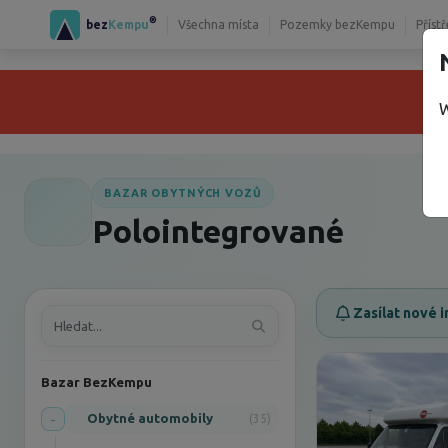
®
bez
Kempu
Všechna místa
Pozemky bezKempu
Příst
W
BAZAR OBYTNÝCH VOZŮ
Polointegrované
Zasílat nové i
Bazar BezKempu
-
Obytné automobily
(35)