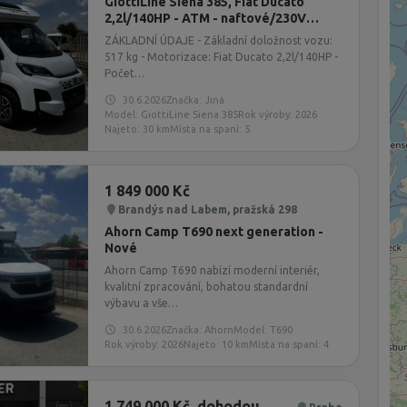
GiottiLine Siena 385, Fiat Ducato
2,2l/140HP - ATM - naftové/230V
topení - sleva 133 435 Kč
ZÁKLADNÍ ÚDAJE - Základní doložnost vozu:
517 kg - Motorizace: Fiat Ducato 2,2l/140HP -
Počet…
30.6.2026
Značka: Jiná
Model: GiottiLine Siena 385
Rok výroby: 2026
Najeto: 30 km
Místa na spaní: 5
1 849 000 Kč
Brandýs nad Labem, pražská 298
Ahorn Camp T690 next generation -
Nové
Ahorn Camp T690 nabízí moderní interiér,
kvalitní zpracování, bohatou standardní
výbavu a vše…
30.6.2026
Značka: Ahorn
Model: T690
Rok výroby: 2026
Najeto: 10 km
Místa na spaní: 4
1 749 000 Kč, dohodou