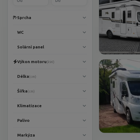
Sprcha
WC
Solární panel
Výkon motoru
(kW)
Délka
(cm)
Šířka
(cm)
Klimatizace
Palivo
Markýza