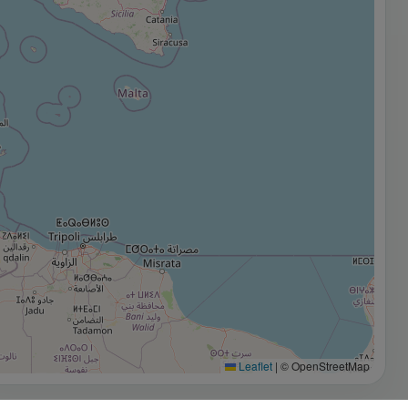
Leaflet
|
© OpenStreetMap