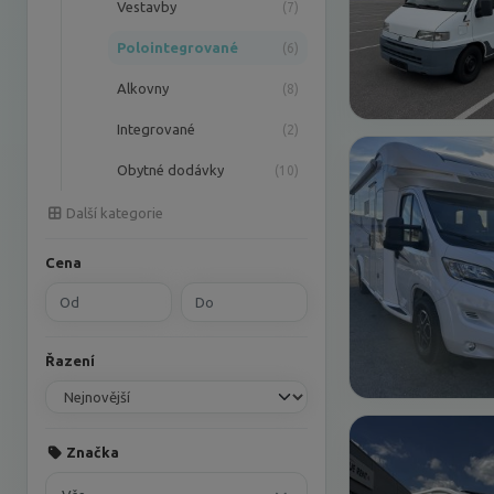
Vestavby
(7)
Polointegrované
(6)
Alkovny
(8)
Integrované
(2)
Obytné dodávky
(10)
Další kategorie
Cena
Řazení
Značka