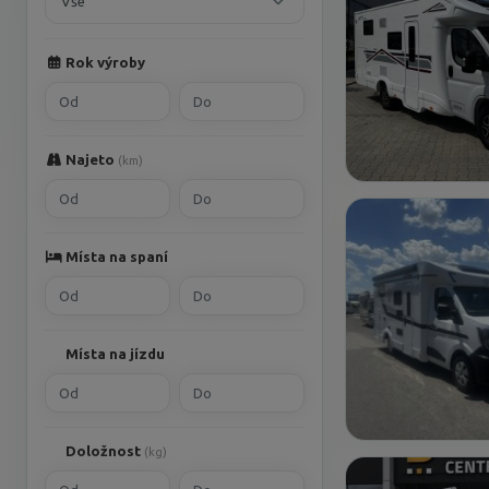
Vše
Rok výroby
Najeto
(km)
Místa na spaní
Místa na jízdu
Doložnost
(kg)