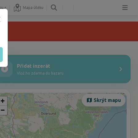
pu
Mapa útěku
Přidat inzerát
Vlož ho zdarma do bazaru
+
Skrýt mapu
−