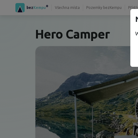
®
bez
Kempu
Všechna místa
Pozemky bezKempu
Příst
Hero Camper
W