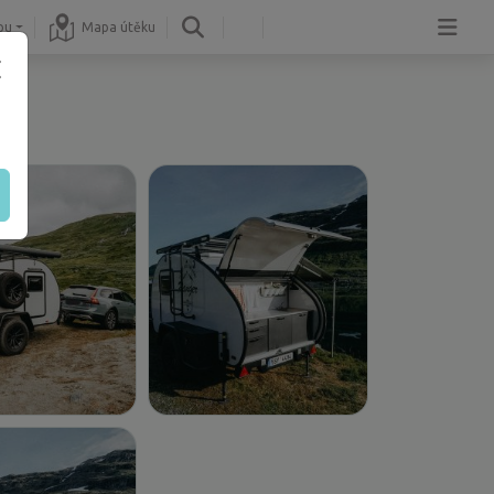
pu
Mapa útěku