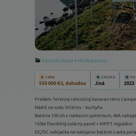
Karavan bazar
›
Minikaravany
CENA
ZNAČKA
RO
550 000 Kč, dohodou
Jiná
2023
Predám Terénny celoročný karavan Hero Campe
Nádrž na vodu 30 litrov - kuchyňa
Batéria 100 Ah s riadiacim systémom, 40A nabíj
150W flexibilný solárny panel + MPPT regulátor
DC/DC nabíjačka na nabíjanie batérie z auta poča