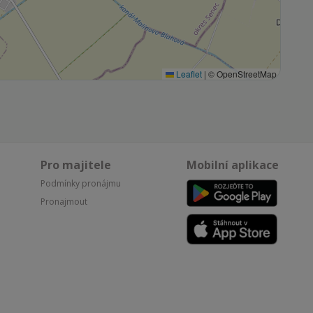
Leaflet
|
© OpenStreetMap
Pro majitele
Mobilní aplikace
Podmínky pronájmu
Pronajmout