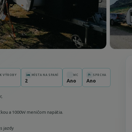
K VÝROBY
MÍSTA NA SPANÍ
WC
SPRCHA
2
Ano
Ano
r,
ačkou a 1000W meničom napätia.
s jazdy