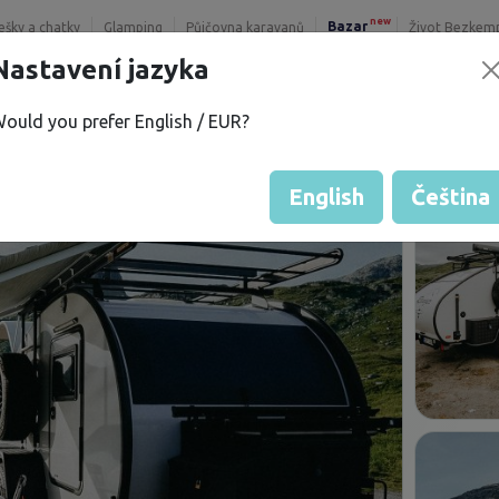
new
Bazar
řešky a chatky
Glamping
Půjčovna karavanů
Život Bezkem
Nastavení jazyka
ould you prefer English / EUR?
English
Čeština