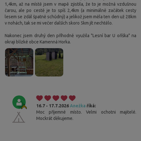
1,4km, až na místě jsem v mapě zjistila, že to je možná vzdušnou
čarou, ale po cestě je to spíš 2,4km (a minimálně začátek cesty
lesem se zdál špatně schůdný) a jelikož jsem měla ten den už 28km
v nohách, tak se mi večer dalších skoro 5km jít nechtělo.
Nakonec jsem druhý den příhodně využila "Lesní bar U oříška" na
okraji blízké obce Kamenná Horka.
16.7 - 17.7.2026
Anežka
říká:
Moc příjemné místo. Velmi ochotni majitelé.
Mockrát děkujeme.