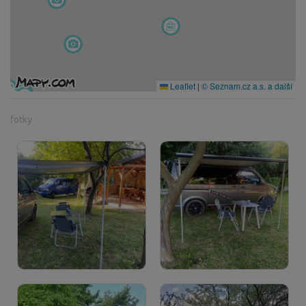
Leaflet
|
© Seznam.cz a.s. a další
fotky