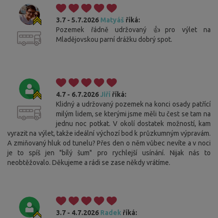
3.7 - 5.7.2026
Matyáš
říká:
Pozemek řádně udržovaný 👍pro výlet na
Mladějovskou parní drážku dobrý spot.
4.7 - 6.7.2026
Jiří
říká:
Klidný a udržovaný pozemek na konci osady patřící
milým lidem, se kterými jsme měli tu čest se tam na
jednu noc potkat. V okolí dostatek možností, kam
vyrazit na výlet, takže ideální výchozí bod k průzkumným výpravám.
A zmiňovaný hluk od tunelu? Přes den o něm vůbec nevíte a v noci
je to spíš jen "bílý šum" pro rychlejší usínání. Nijak nás to
neobtěžovalo. Děkujeme a rádi se zase někdy vrátíme.
3.7 - 4.7.2026
Radek
říká: