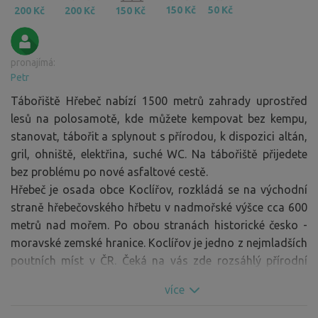
150 Kč
50 Kč
200 Kč
200 Kč
150 Kč
pronajímá:
Petr
Tábořiště Hřebeč nabízí 1500 metrů zahrady uprostřed
lesů na polosamotě, kde můžete kempovat bez kempu,
stanovat, tábořit a splynout s přírodou, k dispozici altán,
gril, ohniště, elektřina, suché WC. Na tábořiště přijedete
bez problému po nové asfaltové cestě.
Hřebeč je osada obce Koclířov, rozkládá se na východní
straně hřebečovského hřbetu v nadmořské výšce cca 600
metrů nad mořem. Po obou stranách historické česko -
moravské zemské hranice. Koclířov je jedno z nejmladších
poutních míst v ČR. Čeká na vás zde rozsáhlý přírodní
areál se zajímavou historií a klášterní cukrárna s vlastními
více
výrobky. Navštivte také unikátní úzkokolejku s historickou
parní lokomotivou.