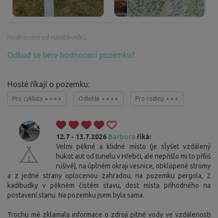
Hodnocení od návštěvníků
Odkud se bere hodnocení pozemku?
Hosté říkají o pozemku:
Pro cyklisty
Odlehlé
Pro rodiny
12.7 - 13.7.2026
Barbora
říká:
Velmi pěkné a klidné místo (je slyšet vzdálený
hukot aut od tunelu v Hřebči, ale nepřišlo mi to příliš
rušivé), na úplném okraji vesnice, obklopené stromy
a z jedné strany oplocenou zahradou, na pozemku pergola, 2
kadibudky v pěkném čistém stavu, dost místa příhodného na
postavení stanu. Na pozemku jsem byla sama.
Trochu mě zklamala informace o zdroji pitné vody ve vzdálenosti