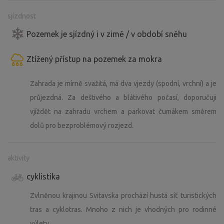
sjízdnost
Pozemek je sjízdný i v zimě / v období sněhu
Ztížený přístup na pozemek za mokra
Zahrada je mírně svažitá, má dva vjezdy (spodní, vrchní) a je
průjezdná. Za deštivého a blátivého počasí, doporučuji
vjíždět na zahradu vrchem a parkovat čumákem směrem
dolů pro bezproblémový rozjezd.
aktivity
cyklistika
Zvlněnou krajinou Svitavska prochází hustá síť turistických
tras a cyklotras. Mnoho z nich je vhodných pro rodinné
výlety.