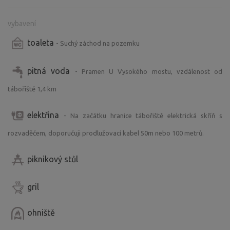
vybavení
toaleta
- Suchý záchod na pozemku
pitná voda
- Pramen U Vysokého mostu, vzdálenost od
tábořiště 1,4 km
elektřina
- Na začátku hranice tábořiště elektrická skříň s
rozvaděčem, doporučuji prodlužovací kabel 50m nebo 100 metrů.
piknikový stůl
gril
ohniště